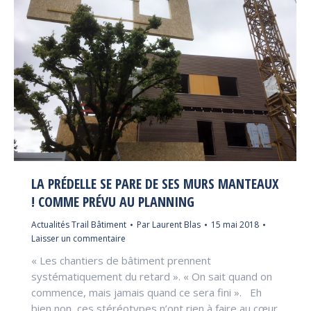
LA PRÉDELLE SE PARE DE SES MURS MANTEAUX
! COMME PRÉVU AU PLANNING
Actualités Trail Bâtiment
Par
Laurent Blas
15 mai 2018
Laisser un commentaire
« Les chantiers de bâtiment prennent
systématiquement du retard ». « On sait quand on
commence, mais jamais quand ce sera fini ». Eh
bien non, ces stéréotypes n’ont rien à faire au cœur