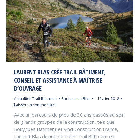
LAURENT BLAS CRÉE TRAIL BÂTIMENT,
CONSEIL ET ASSISTANCE À MAÎTRISE
D’OUVRAGE
Actualités Trail Bâtiment
Par
Laurent Blas
1 février 2018
Laisser un commentaire
Avec un parcours de près de 30 ans passés au sein
de grands groupes de la construction, tels que
Bouygues Bâtiment et Vinci Construction France,
Laurent Blas décide de créer Trail Bâtiment en