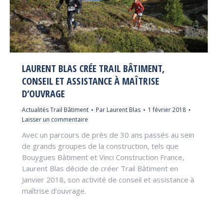
LAURENT BLAS CRÉE TRAIL BÂTIMENT,
CONSEIL ET ASSISTANCE À MAÎTRISE
D’OUVRAGE
Actualités Trail Bâtiment
Par
Laurent Blas
1 février 2018
Laisser un commentaire
Avec un parcours de près de 30 ans passés au sein
de grands groupes de la construction, tels que
Bouygues Bâtiment et Vinci Construction France,
Laurent Blas décide de créer Trail Bâtiment en
Janvier 2018, son activité de conseil et assistance à
maîtrise d’ouvrage.