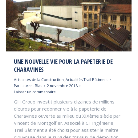
UNE NOUVELLE VIE POUR LA PAPETERIE DE
CHARAVINES
Actualités de la Construction
,
Actualités Trail Bâtiment
Par
Laurent Blas
2 novembre 2018
Laisser un commentaire
GH Group investit plusieurs dizaines de millions
d’euros pour redonner vie à la papeterie de
Charavines ouverte au milieu du XIXème siècle par
Vincent de Montgolfier. Associé à CF Ingénierie,
Trail Bâtiment a été choisi pour assister le maître
d’ouvrage dans le suivi des travaux de démolition,