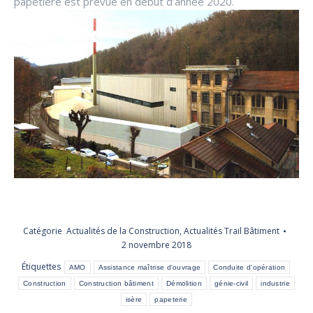
papetière est prévue en début d’année 2020.
Catégorie
Actualités de la Construction
,
Actualités Trail Bâtiment
2 novembre 2018
Étiquettes
AMO
Assistance maîtrise d'ouvrage
Conduite d'opération
Construction
Construction bâtiment
Démolition
génie-civil
industrie
isère
papeterie