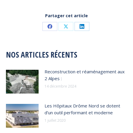
Partager cet article
Share
Share
Share
on
on
on
Facebook
X
LinkedIn
NOS ARTICLES RÉCENTS
Reconstruction et réaménagement aux
2 Alpes :
14 décembre 2024
Les Hôpitaux Drôme Nord se dotent
d’un outil performant et moderne
1 juillet 2020