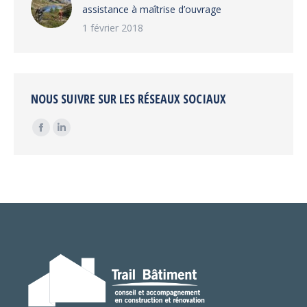
assistance à maîtrise d’ouvrage
1 février 2018
NOUS SUIVRE SUR LES RÉSEAUX SOCIAUX
Trouvez nous sur :
Facebook
LinkedIn
page
page
opens
opens
in
in
new
new
window
window