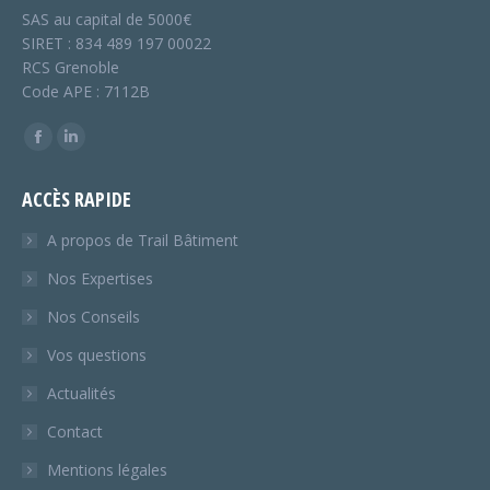
SAS au capital de 5000€
SIRET : 834 489 197 00022
RCS Grenoble
Code APE : 7112B
Trouvez nous sur :
Facebook
LinkedIn
page
page
ACCÈS RAPIDE
opens
opens
in
in
A propos de Trail Bâtiment
new
new
Nos Expertises
window
window
Nos Conseils
Vos questions
Actualités
Contact
Mentions légales